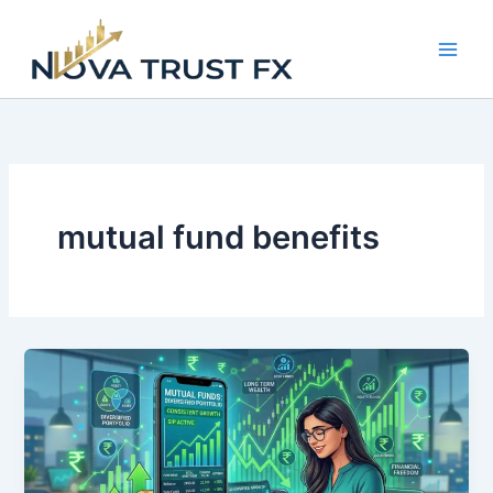
Skip
to
content
mutual fund benefits